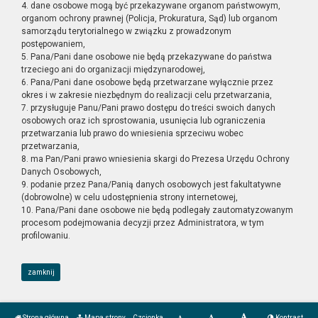
4. dane osobowe mogą być przekazywane organom państwowym,
organom ochrony prawnej (Policja, Prokuratura, Sąd) lub organom
samorządu terytorialnego w związku z prowadzonym
postępowaniem,
5. Pana/Pani dane osobowe nie będą przekazywane do państwa
trzeciego ani do organizacji międzynarodowej,
6. Pana/Pani dane osobowe będą przetwarzane wyłącznie przez
okres i w zakresie niezbędnym do realizacji celu przetwarzania,
7. przysługuje Panu/Pani prawo dostępu do treści swoich danych
osobowych oraz ich sprostowania, usunięcia lub ograniczenia
przetwarzania lub prawo do wniesienia sprzeciwu wobec
przetwarzania,
8. ma Pan/Pani prawo wniesienia skargi do Prezesa Urzędu Ochrony
Danych Osobowych,
9. podanie przez Pana/Panią danych osobowych jest fakultatywne
(dobrowolne) w celu udostępnienia strony internetowej,
10. Pana/Pani dane osobowe nie będą podlegały zautomatyzowanym
procesom podejmowania decyzji przez Administratora, w tym
profilowaniu.
zamknij
Strona główna
Mapa strony
Czcionka
Kontrast