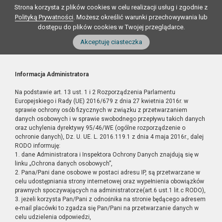
Strona korzysta z plików cookies w celu realizacji usług i zgodnie z
Polityką Prywatności
. Możesz określić warunki przechowywania lub
dostępu do plików cookies w Twojej przeglądarce.
Akceptuję ciasteczka
Informacja Administratora
Na podstawie art. 13 ust. 1 i 2 Rozporządzenia Parlamentu
Europejskiego i Rady (UE) 2016/679 z dnia 27 kwietnia 2016r. w
sprawie ochrony osób fizycznych w związku z przetwarzaniem
danych osobowych i w sprawie swobodnego przepływu takich danych
oraz uchylenia dyrektywy 95/46/WE (ogólne rozporządzenie o
ochronie danych), Dz. U. UE. L. 2016.119.1 z dnia 4 maja 2016r., dalej
RODO informuję:
1. dane Administratora i Inspektora Ochrony Danych znajdują się w
linku „Ochrona danych osobowych”,
2. Pana/Pani dane osobowe w postaci adresu IP, są przetwarzane w
celu udostępniania strony internetowej oraz wypełnienia obowiązków
prawnych spoczywających na administratorze(art.6 ust.1 lit.c RODO),
3. jeżeli korzysta Pan/Pani z odnośnika na stronie będącego adresem
e-mail placówki to zgadza się Pan/Pani na przetwarzanie danych w
celu udzielenia odpowiedzi,