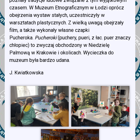
poznały tradycje ludowe związane z tym wyjątkowym
czasem. W Muzeum Etnograficznym w Łodzi oprócz
obejrzenia wystaw stałych, uczestniczyły w
warsztatach plastycznych. Z wielką uwagą obejrzały
film, a także wykonały własne czapki
Pucheroka.
Pucheroki
(puchery, pueri, z łac. puer znaczy
chłopiec) to zwyczaj obchodzony w Niedzielę
Palmową w Krakowie i okolicach. Wycieczka do
muzeum była bardzo udana.
J. Kwiatkowska