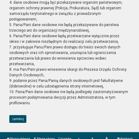
4. dane osobowe mogą być przekazywane organom państwowym,
organom ochrony prawnej (Policja, Prokuratura, Sąd) lub organom
samorządu terytorialnego w związku z prowadzonym
postępowaniem,
5. Pana/Pani dane osobowe nie będą przekazywane do państwa
trzeciego ani do organizacji międzynarodowej,
6. Pana/Pani dane osobowe będą przetwarzane wyłącznie przez
okres i w zakresie niezbędnym do realizacji celu przetwarzania,
7. przysługuje Panu/Pani prawo dostępu do treści swoich danych
osobowych oraz ich sprostowania, usunięcia lub ograniczenia
przetwarzania lub prawo do wniesienia sprzeciwu wobec
przetwarzania,
8. ma Pan/Pani prawo wniesienia skargi do Prezesa Urzędu Ochrony
Danych Osobowych,
9. podanie przez Pana/Panią danych osobowych jest fakultatywne
(dobrowolne) w celu udostępnienia strony internetowej,
10. Pana/Pani dane osobowe nie będą podlegały zautomatyzowanym
procesom podejmowania decyzji przez Administratora, w tym
profilowaniu.
zamknij
Strona główna
Mapa strony
Czcionka
Kontrast