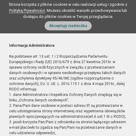
Strona korzysta z plików cookies w celu realizacji usług i zgodnie z
Polityką Prywatności
. Możesz określić warunki przechowywania lub
dostępu do plików cookies w Twojej przeglądarce.
Akceptuję ciasteczka
Informacja Administratora
Na podstawie art. 13 ust. 1 i 2 Rozporządzenia Parlamentu
Europejskiego i Rady (UE) 2016/679 z dnia 27 kwietnia 2016r. w
sprawie ochrony osób fizycznych w związku z przetwarzaniem
danych osobowych i w sprawie swobodnego przepływu takich danych
oraz uchylenia dyrektywy 95/46/WE (ogólne rozporządzenie o
ochronie danych), Dz. U. UE. L. 2016.119.1 z dnia 4 maja 2016r., dalej
RODO informuję:
1. dane Administratora i Inspektora Ochrony Danych znajdują się w
linku „Ochrona danych osobowych”,
2. Pana/Pani dane osobowe w postaci adresu IP, są przetwarzane w
celu udostępniania strony internetowej oraz wypełnienia obowiązków
prawnych spoczywających na administratorze(art.6 ust.1 lit.c RODO),
3. jeżeli korzysta Pan/Pani z odnośnika na stronie będącego adresem
e-mail placówki to zgadza się Pan/Pani na przetwarzanie danych w
celu udzielenia odpowiedzi,