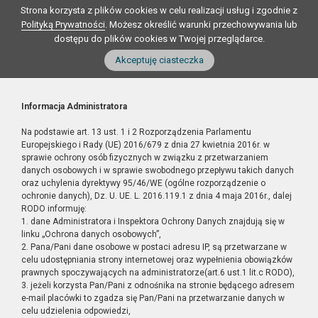
Strona korzysta z plików cookies w celu realizacji usług i zgodnie z
Polityką Prywatności
. Możesz określić warunki przechowywania lub
dostępu do plików cookies w Twojej przeglądarce.
Akceptuję ciasteczka
Informacja Administratora
Na podstawie art. 13 ust. 1 i 2 Rozporządzenia Parlamentu
Europejskiego i Rady (UE) 2016/679 z dnia 27 kwietnia 2016r. w
sprawie ochrony osób fizycznych w związku z przetwarzaniem
danych osobowych i w sprawie swobodnego przepływu takich danych
oraz uchylenia dyrektywy 95/46/WE (ogólne rozporządzenie o
ochronie danych), Dz. U. UE. L. 2016.119.1 z dnia 4 maja 2016r., dalej
RODO informuję:
1. dane Administratora i Inspektora Ochrony Danych znajdują się w
linku „Ochrona danych osobowych”,
2. Pana/Pani dane osobowe w postaci adresu IP, są przetwarzane w
celu udostępniania strony internetowej oraz wypełnienia obowiązków
prawnych spoczywających na administratorze(art.6 ust.1 lit.c RODO),
3. jeżeli korzysta Pan/Pani z odnośnika na stronie będącego adresem
e-mail placówki to zgadza się Pan/Pani na przetwarzanie danych w
celu udzielenia odpowiedzi,