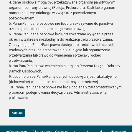
4. dane osobowe mogą być przekazywane organom państwowym,
organom ochrony prawnej (Policja, Prokuratura, Sąd) lub organom
samorządu terytorialnego w związku z prowadzonym
postępowaniem,
5. Pana/Pani dane osobowe nie będą przekazywane do państwa
trzeciego ani do organizacji międzynarodowej,
6. Pana/Pani dane osobowe będą przetwarzane wyłącznie przez
okres i w zakresie niezbędnym do realizacji celu przetwarzania,
7. przysługuje Panu/Pani prawo dostępu do treści swoich danych
osobowych oraz ich sprostowania, usunięcia lub ograniczenia
przetwarzania lub prawo do wniesienia sprzeciwu wobec
przetwarzania,
8. ma Pan/Pani prawo wniesienia skargi do Prezesa Urzędu Ochrony
Danych Osobowych,
9. podanie przez Pana/Panią danych osobowych jest fakultatywne
(dobrowolne) w celu udostępnienia strony internetowej,
10. Pana/Pani dane osobowe nie będą podlegały zautomatyzowanym
procesom podejmowania decyzji przez Administratora, w tym
profilowaniu.
zamknij
Strona główna
Mapa strony
Czcionka
Kontrast