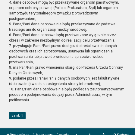
4. dane osobowe mogą być przekazywane organom państwowym,
organom ochrony prawnej (Policja, Prokuratura, Sąd) lub organom
samorządu terytorialnego w związku z prowadzonym
postępowaniem,
5. Pana/Pani dane osobowe nie będą przekazywane do państwa
trzeciego ani do organizacji międzynarodowej,
6. Pana/Pani dane osobowe będą przetwarzane wyłącznie przez
okres i w zakresie niezbędnym do realizacji celu przetwarzania,
7. przysługuje Panu/Pani prawo dostępu do treści swoich danych
osobowych oraz ich sprostowania, usunięcia lub ograniczenia
przetwarzania lub prawo do wniesienia sprzeciwu wobec
przetwarzania,
8. ma Pan/Pani prawo wniesienia skargi do Prezesa Urzędu Ochrony
Danych Osobowych,
9. podanie przez Pana/Panią danych osobowych jest fakultatywne
(dobrowolne) w celu udostępnienia strony internetowej,
10. Pana/Pani dane osobowe nie będą podlegały zautomatyzowanym
procesom podejmowania decyzji przez Administratora, w tym
profilowaniu.
zamknij
Strona główna
Mapa strony
Czcionka
Kontrast