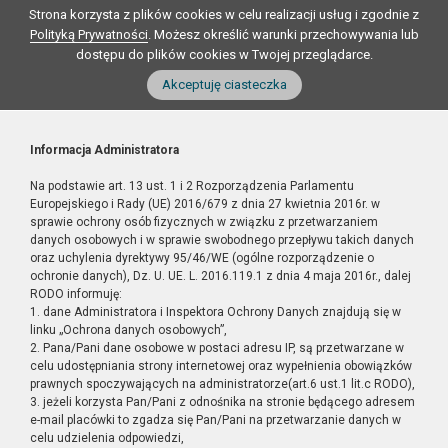
Strona korzysta z plików cookies w celu realizacji usług i zgodnie z
Polityką Prywatności
. Możesz określić warunki przechowywania lub
dostępu do plików cookies w Twojej przeglądarce.
Akceptuję ciasteczka
Informacja Administratora
Na podstawie art. 13 ust. 1 i 2 Rozporządzenia Parlamentu
Europejskiego i Rady (UE) 2016/679 z dnia 27 kwietnia 2016r. w
sprawie ochrony osób fizycznych w związku z przetwarzaniem
danych osobowych i w sprawie swobodnego przepływu takich danych
oraz uchylenia dyrektywy 95/46/WE (ogólne rozporządzenie o
ochronie danych), Dz. U. UE. L. 2016.119.1 z dnia 4 maja 2016r., dalej
RODO informuję:
1. dane Administratora i Inspektora Ochrony Danych znajdują się w
linku „Ochrona danych osobowych”,
2. Pana/Pani dane osobowe w postaci adresu IP, są przetwarzane w
celu udostępniania strony internetowej oraz wypełnienia obowiązków
prawnych spoczywających na administratorze(art.6 ust.1 lit.c RODO),
3. jeżeli korzysta Pan/Pani z odnośnika na stronie będącego adresem
e-mail placówki to zgadza się Pan/Pani na przetwarzanie danych w
celu udzielenia odpowiedzi,