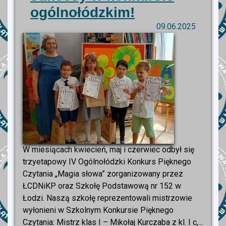
ogólnołódzkim!
09.06.2025
W miesiącach kwiecień, maj i czerwiec odbył się
trzyetapowy IV Ogólnołódzki Konkurs Pięknego
Czytania „Magia słowa” zorganizowany przez
ŁCDNiKP oraz Szkołę Podstawową nr 152 w
Łodzi. Naszą szkołę reprezentowali mistrzowie
wyłonieni w Szkolnym Konkursie Pięknego
Czytania: Mistrz klas I – Mikołaj Kurczaba z kl. I c,...