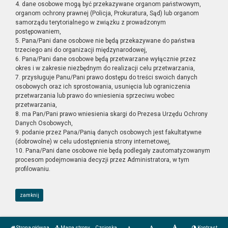
4. dane osobowe mogą być przekazywane organom państwowym,
organom ochrony prawnej (Policja, Prokuratura, Sąd) lub organom
samorządu terytorialnego w związku z prowadzonym
postępowaniem,
5. Pana/Pani dane osobowe nie będą przekazywane do państwa
trzeciego ani do organizacji międzynarodowej,
6. Pana/Pani dane osobowe będą przetwarzane wyłącznie przez
okres i w zakresie niezbędnym do realizacji celu przetwarzania,
7. przysługuje Panu/Pani prawo dostępu do treści swoich danych
osobowych oraz ich sprostowania, usunięcia lub ograniczenia
przetwarzania lub prawo do wniesienia sprzeciwu wobec
przetwarzania,
8. ma Pan/Pani prawo wniesienia skargi do Prezesa Urzędu Ochrony
Danych Osobowych,
9. podanie przez Pana/Panią danych osobowych jest fakultatywne
(dobrowolne) w celu udostępnienia strony internetowej,
10. Pana/Pani dane osobowe nie będą podlegały zautomatyzowanym
procesom podejmowania decyzji przez Administratora, w tym
profilowaniu.
zamknij
Strona główna
Mapa strony
Czcionka
Kontrast