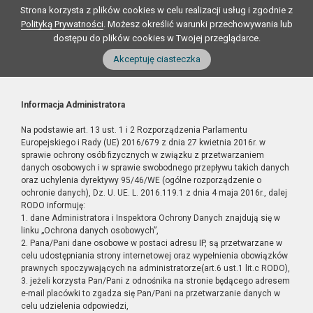
Strona korzysta z plików cookies w celu realizacji usług i zgodnie z
Polityką Prywatności
. Możesz określić warunki przechowywania lub
dostępu do plików cookies w Twojej przeglądarce.
Akceptuję ciasteczka
Informacja Administratora
Na podstawie art. 13 ust. 1 i 2 Rozporządzenia Parlamentu
Europejskiego i Rady (UE) 2016/679 z dnia 27 kwietnia 2016r. w
sprawie ochrony osób fizycznych w związku z przetwarzaniem
danych osobowych i w sprawie swobodnego przepływu takich danych
oraz uchylenia dyrektywy 95/46/WE (ogólne rozporządzenie o
ochronie danych), Dz. U. UE. L. 2016.119.1 z dnia 4 maja 2016r., dalej
RODO informuję:
1. dane Administratora i Inspektora Ochrony Danych znajdują się w
linku „Ochrona danych osobowych”,
2. Pana/Pani dane osobowe w postaci adresu IP, są przetwarzane w
celu udostępniania strony internetowej oraz wypełnienia obowiązków
prawnych spoczywających na administratorze(art.6 ust.1 lit.c RODO),
3. jeżeli korzysta Pan/Pani z odnośnika na stronie będącego adresem
e-mail placówki to zgadza się Pan/Pani na przetwarzanie danych w
celu udzielenia odpowiedzi,