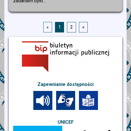
zadaniem było...
«
1
2
»
Zapewnianie dostępności
UNICEF