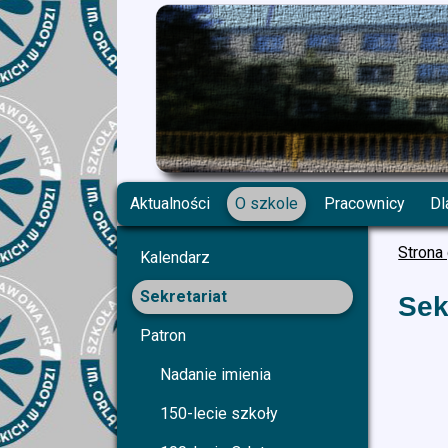
Aktualności
O szkole
Pracownicy
Dl
Strona
Kalendarz
Sekretariat
Sek
Patron
Nadanie imienia
150-lecie szkoły