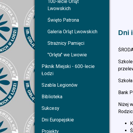
100-lecie Orląt
Lwowskich
Święto Patrona
Galeria Orląt Lwowskich
Dni 
Strażnicy Pamięci
ŚRODA 
"Orlęta" we Lwowie
Szkole
Piknik Miejski - 600-lecie
przele
Łodzi
Szkoła
Szabla Legionów
Bank P
Biblioteka
Niżej 
Sukcesy
Rodzi
Dni Europejskie
K
Ś
Projekty