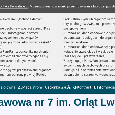
olityką Prywatności
. Możesz określić warunki przechowywania lub dostępu d
ą się w linku „Ochrona danych
Prokuratura, Sąd) lub organom sam
terytorialnego w związku z prowad
ane osobowe w postaci adresu IP, są
postępowaniem,
 celu udostępniania strony
5. Pana/Pani dane osobowe nie będ
raz wypełnienia obowiązków
do państwa trzeciego ani do organiz
ywających na administratorze(art.6
międzynarodowej,
),
6. Pana/Pani dane osobowe będą pr
sta Pan/Pani z odnośnika na stronie
wyłącznie przez okres i w zakresie
em e-mail placówki to zgadza się
realizacji celu przetwarzania,
zetwarzanie danych w celu
7. przysługuje Panu/Pani prawo dost
owiedzi,
swoich danych osobowych oraz ich 
we mogą być przekazywane organom
usunięcia lub ograniczenia przetwar
ganom ochrony prawnej (Policja,
do wniesienia sprzeciwu wobec prz
na główna
Mapa strony
Czcionka
Kontrast
Informacja
awowa nr 7 im. Orląt L