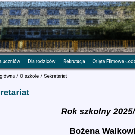
a uczniów
Dla rodziców
Rekrutacja
Orlęta Filmowe Łod
 główna
O szkole
Sekretariat
retariat
Rok szkolny 2025
Bożena Walkow