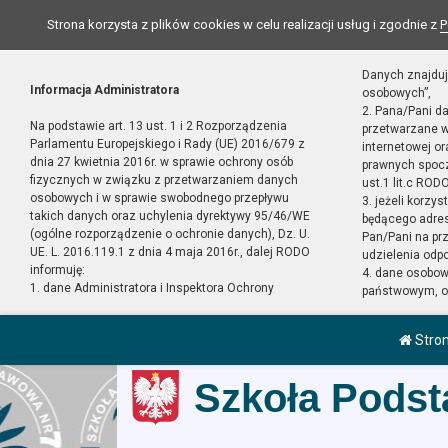
Strona korzysta z plików cookies w celu realizacji usług i zgodnie z
P
Danych znajduj
Informacja Administratora
osobowych”,
2. Pana/Pani d
Na podstawie art. 13 ust. 1 i 2 Rozporządzenia
przetwarzane w
Parlamentu Europejskiego i Rady (UE) 2016/679 z
internetowej o
dnia 27 kwietnia 2016r. w sprawie ochrony osób
prawnych spocz
fizycznych w związku z przetwarzaniem danych
ust.1 lit.c RODO
osobowych i w sprawie swobodnego przepływu
3. jeżeli korzy
takich danych oraz uchylenia dyrektywy 95/46/WE
będącego adres
(ogólne rozporządzenie o ochronie danych), Dz. U.
Pan/Pani na pr
UE. L. 2016.119.1 z dnia 4 maja 2016r., dalej RODO
udzielenia odp
informuję:
4. dane osobo
1. dane Administratora i Inspektora Ochrony
państwowym, or
Stro
Szkoła Podst