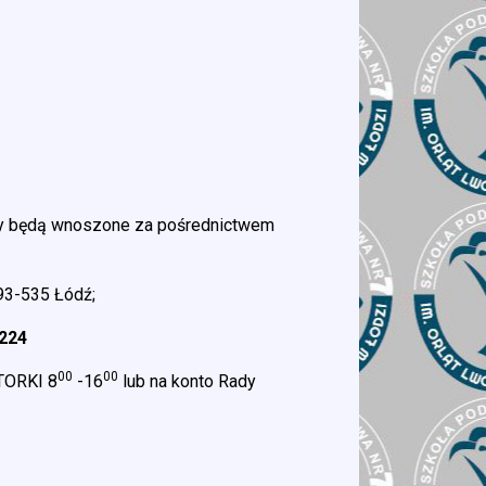
ady będą wnoszone za pośrednictwem
 93-535 Łódź;
2224
00
00
WTORKI 8
-16
lub na konto Rady