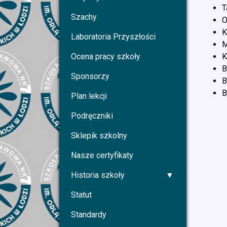
T
Szachy
O
K
Laboratoria Przyszłości
M
Ocena pracy szkoły
K
B
Sponsorzy
B
B
Plan lekcji
Podręczniki
Sklepik szkolny
Nasze certyfikaty
Historia szkoły
Statut
Standardy