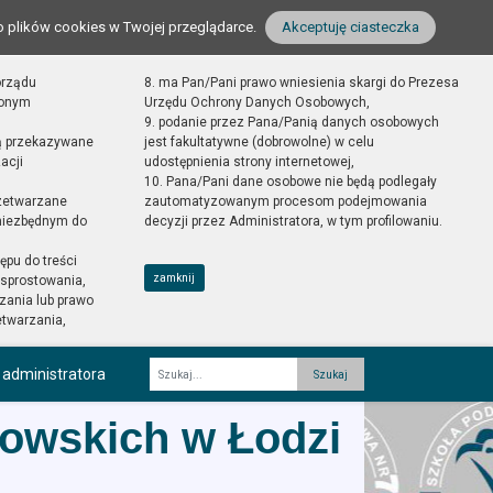
o plików cookies w Twojej przeglądarce.
Akceptuję ciasteczka
orządu
8. ma Pan/Pani prawo wniesienia skargi do Prezesa
zonym
Urzędu Ochrony Danych Osobowych,
9. podanie przez Pana/Panią danych osobowych
ą przekazywane
jest fakultatywne (dobrowolne) w celu
acji
udostępnienia strony internetowej,
10. Pana/Pani dane osobowe nie będą podlegały
zetwarzane
zautomatyzowanym procesom podejmowania
 niezbędnym do
decyzji przez Administratora, w tym profilowaniu.
ępu do treści
zamknij
sprostowania,
zania lub prawo
etwarzania,
 administratora
Fraza
wowskich w Łodzi