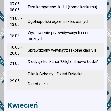
07.05 -
Test kompetencji kl. III (forma konkursu)
08.05.
11.05 -
Ogólnopolski egzamin klas ósmych
13.05
Wystawienie przewidywanych ocen
15.05
rocznych
18.05 -
Sprawdziany wewnątrzszkolne klas VII
20.05
X edycja konkursu "Orlęta filmowe Łodzi"
21.05
Piknik Szkolny - Dzień Dziecka
29.05
Dzień soku
Piękny zeszyt od języka angielskiego w
kl. II - V
Kwiecień