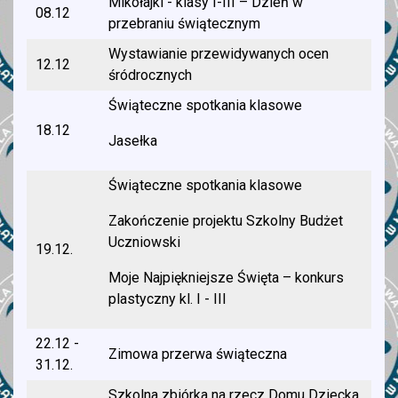
Mikołajki - klasy I-III – Dzień w
08.12
przebraniu świątecznym
Wystawianie przewidywanych ocen
12.12
śródrocznych
Świąteczne spotkania klasowe
18.12
Jasełka
Świąteczne spotkania klasowe
Zakończenie projektu Szkolny Budżet
Uczniowski
19.12.
Moje Najpiękniejsze Święta – konkurs
plastyczny kl. I - III
22.12 -
Zimowa przerwa świąteczna
31.12.
Szkolna zbiórka na rzecz Domu Dziecka