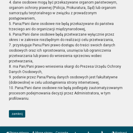
4. dane osobowe mogą być przekazywane organom państwowym,
organom ochrony prawnej (Policja, Prokuratura, Sąd) lub organom
samorządu terytorialnego w związku z prowadzonym
postępowaniem,
5. Pana/Pani dane osobowe nie będą przekazywane do państwa
trzeciego ani do organizacji międzynarodowej,
6. Pana/Pani dane osobowe będą przetwarzane wyłącznie przez
okres i w zakresie niezbędnym do realizacji celu przetwarzania,
7. przysługuje Panu/Pani prawo dostępu do treści swoich danych
osobowych oraz ich sprostowania, usunięcia lub ograniczenia
przetwarzania lub prawo do wniesienia sprzeciwu wobec
przetwarzania,
8. ma Pan/Pani prawo wniesienia skargi do Prezesa Urzędu Ochrony
Danych Osobowych,
9. podanie przez Pana/Panią danych osobowych jest fakultatywne
(dobrowolne) w celu udostępnienia strony internetowej,
10. Pana/Pani dane osobowe nie będą podlegały zautomatyzowanym
procesom podejmowania decyzji przez Administratora, w tym
profilowaniu.
zamknij
Strona główna
Mapa strony
Czcionka
Kontrast