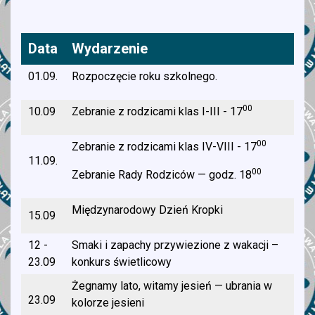
Data
Wydarzenie
01.09.
Rozpoczęcie roku szkolnego.
00
10.09
Zebranie z rodzicami klas I-III - 17
00
Zebranie z rodzicami klas IV-VIII - 17
11.09.
00
Zebranie Rady Rodziców — godz. 18
Międzynarodowy Dzień Kropki
15.09
12 -
Smaki i zapachy przywiezione z wakacji –
23.09
konkurs świetlicowy
Żegnamy lato, witamy jesień — ubrania w
23.09
kolorze jesieni