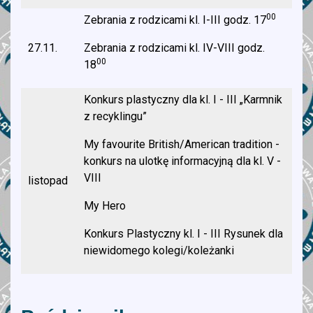
00
Zebrania z rodzicami kl. I-III godz. 17
27.11.
Zebrania z rodzicami kl. IV-VIII godz.
00
18
Konkurs plastyczny dla kl. I - III „Karmnik
z recyklingu”
My favourite British/American tradition -
konkurs na ulotkę informacyjną dla kl. V -
VIII
listopad
My Hero
Konkurs Plastyczny kl. I - III Rysunek dla
niewidomego kolegi/koleżanki