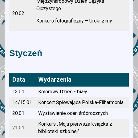
Międzynarodowy Dzień Języka
Ojczystego
20.02
Konkurs fotograficzny – Uroki zimy
Konkurs wiedzy o dinozaurach
26.02
Drzwi Otwarte
Styczeń
Konkurs Muzyki Filmowej kl. VI - VIII
Konkurs z okazji Dnia Bezpiecznego
Data
Wydarzenia
luty
Internetu kl. IV - VIII
13.01
Kolorowy Dzień - biały
Krzyżówka walentynkowa
14/15.01
Koncert Śpiewająca Polska-Filharmonia
20.01
Wystawienie ocen śródrocznych
Konkurs „Moja pierwsza książka z
21.01
biblioteki szkolnej”