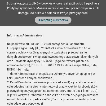
Strona korzysta z plików cookies w celu realizacji usług i zgodnie z
Polityką Prywatności
. Możesz określić warunki przechowywania lub
dostępu do plików cookies w Twojej przeglądarce.
Akceptuję ciasteczka
Informacja Administratora
Na podstawie art. 13 ust. 1 i 2 Rozporządzenia Parlamentu
Europejskiego i Rady (UE) 2016/679 z dnia 27 kwietnia 2016r. w
sprawie ochrony osób fizycznych w związku z przetwarzaniem
danych osobowych i w sprawie swobodnego przepływu takich danych
oraz uchylenia dyrektywy 95/46/WE (ogólne rozporządzenie o
ochronie danych), Dz. U. UE. L. 2016.119.1 z dnia 4 maja 2016r., dalej
RODO informuję:
1. dane Administratora i Inspektora Ochrony Danych znajdują się w
linku „Ochrona danych osobowych”,
2. Pana/Pani dane osobowe w postaci adresu IP, są przetwarzane w
celu udostępniania strony internetowej oraz wypełnienia obowiązków
prawnych spoczywających na administratorze(art.6 ust.1 lit.c RODO),
3. jeżeli korzysta Pan/Pani z odnośnika na stronie będącego adresem
e-mail placówki to zgadza się Pan/Pani na przetwarzanie danych w
celu udzielenia odpowiedzi,