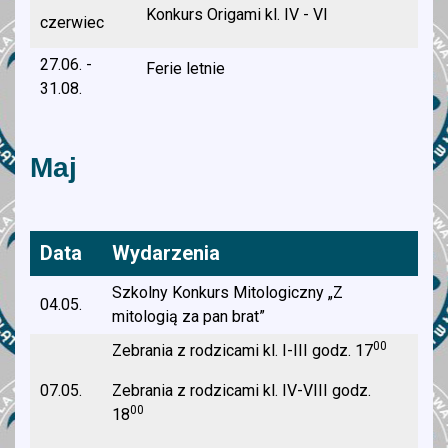
Konkurs Origami kl. IV - VI
czerwiec
27.06. -
Ferie letnie
31.08.
Maj
Data
Wydarzenia
Szkolny Konkurs Mitologiczny „Z
04.05.
mitologią za pan brat”
00
Zebrania z rodzicami kl. I-III godz. 17
07.05.
Zebrania z rodzicami kl. IV-VIII godz.
00
18