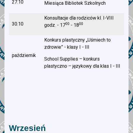
27.10
Miesiąca Bibliotek Szkolnych
Konsultacje dla rodziców kl. I-VIII
30.10
00
00
godz. - 17
- 18
Konkurs plastyczny „Uśmiech to
zdrowie” - klasy I - III
październik
School Supplies – konkurs
plastyczno – językowy dla klas I - III
Wrzesień