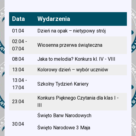
ZOO matematyczne
maj
Konkurs plastyczno-literacki dla kl. I - III
Data
Wydarzenia
"Portret słowem malowany"
01.04
Dzień na opak – nietypowy strój
Konkurs Origami kl. IV - VI
02.04 -
Wiosenna przerwa świąteczna
07.04
08.04
Jaka to melodia? Konkurs kl. IV - VIII
13.04
Kolorowy dzień – wybór uczniów
13.04 -
Szkolny Tydzień Kariery
17.04
Konkurs Pięknego Czytania dla klas I -
23.04
III
Święto Barw Narodowych
30.04
Święto Narodowe 3 Maja