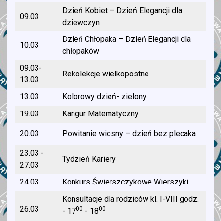
Dzień Kobiet – Dzień Elegancji dla
09.03
dziewczyn
Dzień Chłopaka – Dzień Elegancji dla
10.03
chłopaków
09.03-
Rekolekcje wielkopostne
13.03
13.03
Kolorowy dzień- zielony
19.03
Kangur Matematyczny
20.03
Powitanie wiosny – dzień bez plecaka
23.03 -
Tydzień Kariery
27.03
24.03
Konkurs Świerszczykowe Wierszyki
Konsultacje dla rodziców kl. I-VIII godz.
26.03
00
00
- 17
- 18