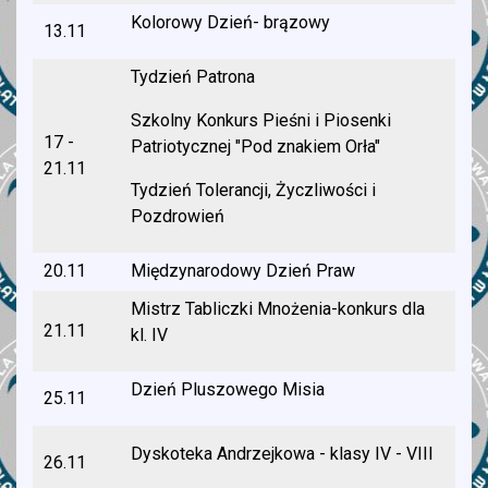
Kolorowy Dzień- brązowy
13.11
Tydzień Patrona
Szkolny Konkurs Pieśni i Piosenki
17 -
Patriotycznej "Pod znakiem Orła"
21.11
Tydzień Tolerancji, Życzliwości i
Pozdrowień
20.11
Międzynarodowy Dzień Praw
Mistrz Tabliczki Mnożenia-konkurs dla
21.11
kl. IV
Dzień Pluszowego Misia
25.11
Dyskoteka Andrzejkowa - klasy IV - VIII
26.11