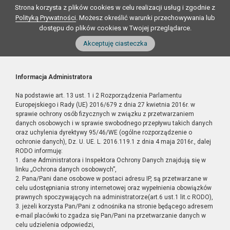
Strona korzysta z plików cookies w celu realizacji usług i zgodnie z
Polityką Prywatności
. Możesz określić warunki przechowywania lub
dostępu do plików cookies w Twojej przeglądarce.
Akceptuję ciasteczka
Informacja Administratora
Na podstawie art. 13 ust. 1 i 2 Rozporządzenia Parlamentu
Europejskiego i Rady (UE) 2016/679 z dnia 27 kwietnia 2016r. w
sprawie ochrony osób fizycznych w związku z przetwarzaniem
danych osobowych i w sprawie swobodnego przepływu takich danych
oraz uchylenia dyrektywy 95/46/WE (ogólne rozporządzenie o
ochronie danych), Dz. U. UE. L. 2016.119.1 z dnia 4 maja 2016r., dalej
RODO informuję:
1. dane Administratora i Inspektora Ochrony Danych znajdują się w
linku „Ochrona danych osobowych”,
2. Pana/Pani dane osobowe w postaci adresu IP, są przetwarzane w
celu udostępniania strony internetowej oraz wypełnienia obowiązków
prawnych spoczywających na administratorze(art.6 ust.1 lit.c RODO),
3. jeżeli korzysta Pan/Pani z odnośnika na stronie będącego adresem
e-mail placówki to zgadza się Pan/Pani na przetwarzanie danych w
celu udzielenia odpowiedzi,