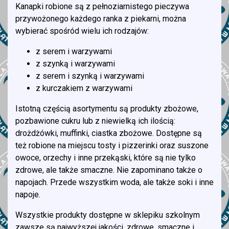
Kanapki robione są z pełnoziarnistego pieczywa
przywożonego każdego ranka z piekarni, można
wybierać spośród wielu ich rodzajów:
z serem i warzywami
z szynką i warzywami
z serem i szynką i warzywami
z kurczakiem z warzywami
Istotną częścią asortymentu są produkty zbożowe,
pozbawione cukru lub z niewielką ich ilością:
drożdżówki, muffinki, ciastka zbożowe. Dostępne są
też robione na miejscu tosty i pizzerinki oraz suszone
owoce, orzechy i inne przekąski, które są nie tylko
zdrowe, ale także smaczne. Nie zapominano także o
napojach. Przede wszystkim woda, ale także soki i inne
napoje.
Wszystkie produkty dostępne w sklepiku szkolnym
zawsze są najwyższej jakości, zdrowe, smaczne i