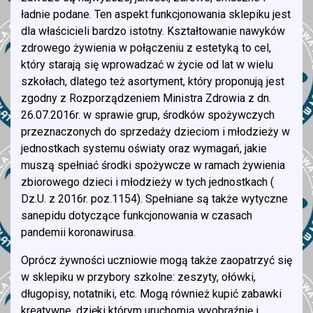
ładnie podane. Ten aspekt funkcjonowania sklepiku jest
dla właścicieli bardzo istotny. Kształtowanie nawyków
zdrowego żywienia w połączeniu z estetyką to cel,
który starają się wprowadzać w życie od lat w wielu
szkołach, dlatego też asortyment, który proponują jest
zgodny z Rozporządzeniem Ministra Zdrowia z dn.
26.07.2016r. w sprawie grup, środków spożywczych
przeznaczonych do sprzedaży dzieciom i młodzieży w
jednostkach systemu oświaty oraz wymagań, jakie
muszą spełniać środki spożywcze w ramach żywienia
zbiorowego dzieci i młodzieży w tych jednostkach (
Dz.U. z 2016r. poz.1154). Spełniane są także wytyczne
sanepidu dotyczące funkcjonowania w czasach
pandemii koronawirusa.
Oprócz żywności uczniowie mogą także zaopatrzyć się
w sklepiku w przybory szkolne: zeszyty, ołówki,
długopisy, notatniki, etc. Mogą również kupić zabawki
kreatywne, dzięki którym uruchomią wyobraźnię i