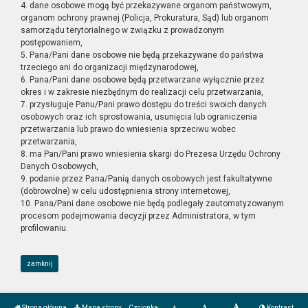
4. dane osobowe mogą być przekazywane organom państwowym,
organom ochrony prawnej (Policja, Prokuratura, Sąd) lub organom
samorządu terytorialnego w związku z prowadzonym
postępowaniem,
5. Pana/Pani dane osobowe nie będą przekazywane do państwa
trzeciego ani do organizacji międzynarodowej,
6. Pana/Pani dane osobowe będą przetwarzane wyłącznie przez
okres i w zakresie niezbędnym do realizacji celu przetwarzania,
7. przysługuje Panu/Pani prawo dostępu do treści swoich danych
osobowych oraz ich sprostowania, usunięcia lub ograniczenia
przetwarzania lub prawo do wniesienia sprzeciwu wobec
przetwarzania,
8. ma Pan/Pani prawo wniesienia skargi do Prezesa Urzędu Ochrony
Danych Osobowych,
9. podanie przez Pana/Panią danych osobowych jest fakultatywne
(dobrowolne) w celu udostępnienia strony internetowej,
10. Pana/Pani dane osobowe nie będą podlegały zautomatyzowanym
procesom podejmowania decyzji przez Administratora, w tym
profilowaniu.
zamknij
Strona główna
Mapa strony
Czcionka
Kontrast