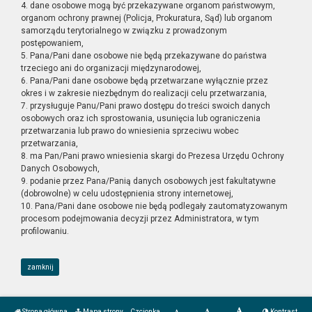
4. dane osobowe mogą być przekazywane organom państwowym,
organom ochrony prawnej (Policja, Prokuratura, Sąd) lub organom
samorządu terytorialnego w związku z prowadzonym
postępowaniem,
5. Pana/Pani dane osobowe nie będą przekazywane do państwa
trzeciego ani do organizacji międzynarodowej,
6. Pana/Pani dane osobowe będą przetwarzane wyłącznie przez
okres i w zakresie niezbędnym do realizacji celu przetwarzania,
7. przysługuje Panu/Pani prawo dostępu do treści swoich danych
osobowych oraz ich sprostowania, usunięcia lub ograniczenia
przetwarzania lub prawo do wniesienia sprzeciwu wobec
przetwarzania,
8. ma Pan/Pani prawo wniesienia skargi do Prezesa Urzędu Ochrony
Danych Osobowych,
9. podanie przez Pana/Panią danych osobowych jest fakultatywne
(dobrowolne) w celu udostępnienia strony internetowej,
10. Pana/Pani dane osobowe nie będą podlegały zautomatyzowanym
procesom podejmowania decyzji przez Administratora, w tym
profilowaniu.
zamknij
Strona główna
Mapa strony
Czcionka
Kontrast