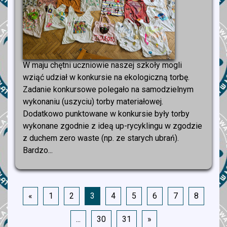
W maju chętni uczniowie naszej szkoły mogli
wziąć udział w konkursie na ekologiczną torbę.
Zadanie konkursowe polegało na samodzielnym
wykonaniu (uszyciu) torby materiałowej.
Dodatkowo punktowane w konkursie były torby
wykonane zgodnie z ideą up-rycyklingu w zgodzie
z duchem zero waste (np. ze starych ubrań).
Bardzo...
«
1
2
3
4
5
6
7
8
...
30
31
»