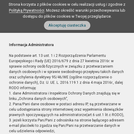
Strona korzysta z plików cookies w celu realizacji usług i zgodnie z
Polityką Prywatności
. Możesz określić warunki przechowywania lub
dostępu do plików cookies w Twojej przeglądarce.
Akceptuję ciasteczka
Informacja Administratora
Na podstawie art. 13 ust. 1 i 2 Rozporządzenia Parlamentu
Europejskiego i Rady (UE) 2016/679 z dnia 27 kwietnia 2016r. w
sprawie ochrony osób fizycznych w związku z przetwarzaniem
danych osobowych i w sprawie swobodnego przepływu takich danych
oraz uchylenia dyrektywy 95/46/WE (ogólne rozporządzenie o
ochronie danych), Dz. U. UE. L. 2016.119.1 z dnia 4 maja 2016r., dalej
RODO informuję:
1. dane Administratora i Inspektora Ochrony Danych znajdują się w
linku „Ochrona danych osobowych”,
2. Pana/Pani dane osobowe w postaci adresu IP, są przetwarzane w
celu udostępniania strony internetowej oraz wypełnienia obowiązków
prawnych spoczywających na administratorze(art.6 ust.1 lit.c RODO),
3. jeżeli korzysta Pan/Pani z odnośnika na stronie będącego adresem
e-mail placówki to zgadza się Pan/Pani na przetwarzanie danych w
celu udzielenia odpowiedzi,