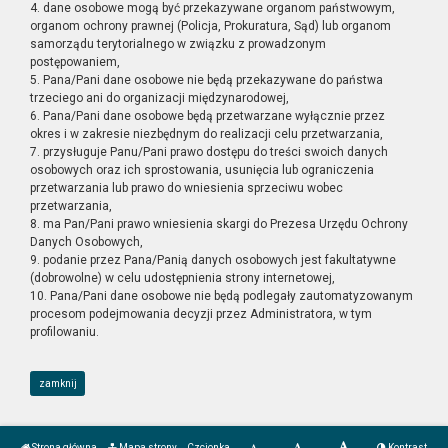
4. dane osobowe mogą być przekazywane organom państwowym,
organom ochrony prawnej (Policja, Prokuratura, Sąd) lub organom
samorządu terytorialnego w związku z prowadzonym
postępowaniem,
5. Pana/Pani dane osobowe nie będą przekazywane do państwa
trzeciego ani do organizacji międzynarodowej,
6. Pana/Pani dane osobowe będą przetwarzane wyłącznie przez
okres i w zakresie niezbędnym do realizacji celu przetwarzania,
7. przysługuje Panu/Pani prawo dostępu do treści swoich danych
osobowych oraz ich sprostowania, usunięcia lub ograniczenia
przetwarzania lub prawo do wniesienia sprzeciwu wobec
przetwarzania,
8. ma Pan/Pani prawo wniesienia skargi do Prezesa Urzędu Ochrony
Danych Osobowych,
9. podanie przez Pana/Panią danych osobowych jest fakultatywne
(dobrowolne) w celu udostępnienia strony internetowej,
10. Pana/Pani dane osobowe nie będą podlegały zautomatyzowanym
procesom podejmowania decyzji przez Administratora, w tym
profilowaniu.
zamknij
Strona główna
Mapa strony
Czcionka
Kontrast