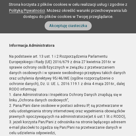
Strona korzysta z plików cookies w celu realizacji usług i zgodnie z
Polityką Prywatności
. Możesz określić warunki przechowywania lub
dostępu do plików cookies w Twojej przeglądarce.
Akceptuję ciasteczka
Informacja Administratora
Na podstawie art. 13 ust. 1 i 2 Rozporządzenia Parlamentu
Europejskiego i Rady (UE) 2016/679 z dnia 27 kwietnia 2016r. w
sprawie ochrony osób fizycznych w związku z przetwarzaniem
danych osobowych i w sprawie swobodnego przepływu takich danych
oraz uchylenia dyrektywy 95/46/WE (ogólne rozporządzenie o
ochronie danych), Dz. U. UE. L. 2016.119.1 z dnia 4 maja 2016r., dalej
RODO informuję:
1. dane Administratora i Inspektora Ochrony Danych znajdują się w
linku „Ochrona danych osobowych”,
2. Pana/Pani dane osobowe w postaci adresu IP, są przetwarzane w
celu udostępniania strony internetowej oraz wypełnienia obowiązków
prawnych spoczywających na administratorze(art.6 ust.1 lit.c RODO),
3. jeżeli korzysta Pan/Pani z odnośnika na stronie będącego adresem
e-mail placówki to zgadza się Pan/Pani na przetwarzanie danych w
celu udzielenia odpowiedzi,