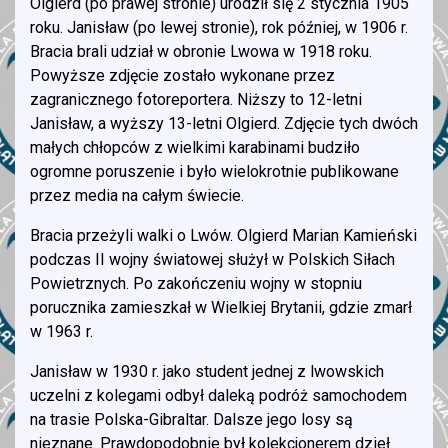
Olgierd (po prawej stronie) urodził się 2 stycznia 1905
roku. Janisław (po lewej stronie), rok później, w 1906 r.
Bracia brali udział w obronie Lwowa w 1918 roku.
Powyższe zdjęcie zostało wykonane przez
zagranicznego fotoreportera. Niższy to 12-letni
Janisław, a wyższy 13-letni Olgierd. Zdjęcie tych dwóch
małych chłopców z wielkimi karabinami budziło
ogromne poruszenie i było wielokrotnie publikowane
przez media na całym świecie.
Bracia przeżyli walki o Lwów. Olgierd Marian Kamieński
podczas II wojny światowej służył w Polskich Siłach
Powietrznych. Po zakończeniu wojny w stopniu
porucznika zamieszkał w Wielkiej Brytanii, gdzie zmarł
w 1963 r.
Janisław w 1930 r. jako student jednej z lwowskich
uczelni z kolegami odbył daleką podróż samochodem
na trasie Polska-Gibraltar. Dalsze jego losy są
nieznane. Prawdopodobnie był kolekcjonerem dzieł