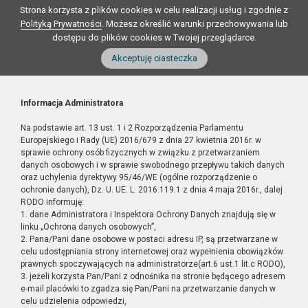
Strona korzysta z plików cookies w celu realizacji usług i zgodnie z
Polityką Prywatności
. Możesz określić warunki przechowywania lub
dostępu do plików cookies w Twojej przeglądarce.
Akceptuję ciasteczka
Informacja Administratora
Na podstawie art. 13 ust. 1 i 2 Rozporządzenia Parlamentu
Europejskiego i Rady (UE) 2016/679 z dnia 27 kwietnia 2016r. w
sprawie ochrony osób fizycznych w związku z przetwarzaniem
danych osobowych i w sprawie swobodnego przepływu takich danych
oraz uchylenia dyrektywy 95/46/WE (ogólne rozporządzenie o
ochronie danych), Dz. U. UE. L. 2016.119.1 z dnia 4 maja 2016r., dalej
RODO informuję:
1. dane Administratora i Inspektora Ochrony Danych znajdują się w
linku „Ochrona danych osobowych”,
2. Pana/Pani dane osobowe w postaci adresu IP, są przetwarzane w
celu udostępniania strony internetowej oraz wypełnienia obowiązków
prawnych spoczywających na administratorze(art.6 ust.1 lit.c RODO),
3. jeżeli korzysta Pan/Pani z odnośnika na stronie będącego adresem
e-mail placówki to zgadza się Pan/Pani na przetwarzanie danych w
celu udzielenia odpowiedzi,