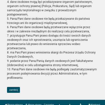
4. dane osobowe mogą być przekazywane organom państwowym,
organom ochrony prawnej (Policja, Prokuratura, Sąd) lub organom
samorządu terytorialnego w związku z prowadzonym
postępowaniem,
5. Pana/Pani dane osobowe nie będą przekazywane do państwa
trzeciego ani do organizacji międzynarodowej,
6. Pana/Pani dane osobowe będą przetwarzane wyłącznie przez
okres i w zakresie niezbędnym do realizacji celu przetwarzania,
7. przysługuje Panu/Pani prawo dostępu do treści swoich danych
osobowych oraz ich sprostowania, usunięcia lub ograniczenia
przetwarzania lub prawo do wniesienia sprzeciwu wobec
przetwarzania,
8. ma Pan/Pani prawo wniesienia skargi do Prezesa Urzędu Ochrony
Danych Osobowych,
9. podanie przez Pana/Panią danych osobowych jest fakultatywne
(dobrowolne) w celu udostępnienia strony internetowej,
10. Pana/Pani dane osobowe nie będą podlegały zautomatyzowanym
procesom podejmowania decyzji przez Administratora, w tym
profilowaniu.
zamknij
Strona główna
Mapa strony
Czcionka
Kontrast