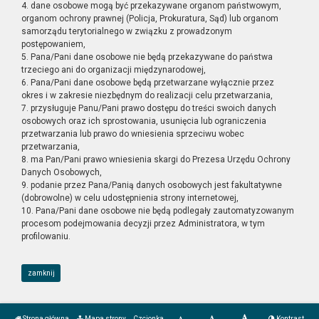
4. dane osobowe mogą być przekazywane organom państwowym,
organom ochrony prawnej (Policja, Prokuratura, Sąd) lub organom
samorządu terytorialnego w związku z prowadzonym
postępowaniem,
5. Pana/Pani dane osobowe nie będą przekazywane do państwa
trzeciego ani do organizacji międzynarodowej,
6. Pana/Pani dane osobowe będą przetwarzane wyłącznie przez
okres i w zakresie niezbędnym do realizacji celu przetwarzania,
7. przysługuje Panu/Pani prawo dostępu do treści swoich danych
osobowych oraz ich sprostowania, usunięcia lub ograniczenia
przetwarzania lub prawo do wniesienia sprzeciwu wobec
przetwarzania,
8. ma Pan/Pani prawo wniesienia skargi do Prezesa Urzędu Ochrony
Danych Osobowych,
9. podanie przez Pana/Panią danych osobowych jest fakultatywne
(dobrowolne) w celu udostępnienia strony internetowej,
10. Pana/Pani dane osobowe nie będą podlegały zautomatyzowanym
procesom podejmowania decyzji przez Administratora, w tym
profilowaniu.
zamknij
Strona główna
Mapa strony
Czcionka
Kontrast