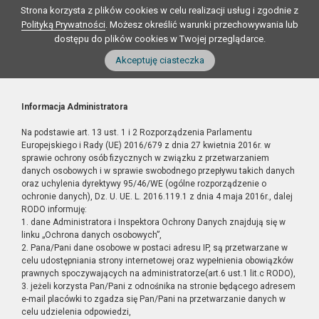
Strona korzysta z plików cookies w celu realizacji usług i zgodnie z
Polityką Prywatności
. Możesz określić warunki przechowywania lub
dostępu do plików cookies w Twojej przeglądarce.
Akceptuję ciasteczka
Informacja Administratora
Na podstawie art. 13 ust. 1 i 2 Rozporządzenia Parlamentu
Europejskiego i Rady (UE) 2016/679 z dnia 27 kwietnia 2016r. w
sprawie ochrony osób fizycznych w związku z przetwarzaniem
danych osobowych i w sprawie swobodnego przepływu takich danych
oraz uchylenia dyrektywy 95/46/WE (ogólne rozporządzenie o
ochronie danych), Dz. U. UE. L. 2016.119.1 z dnia 4 maja 2016r., dalej
RODO informuję:
1. dane Administratora i Inspektora Ochrony Danych znajdują się w
linku „Ochrona danych osobowych”,
2. Pana/Pani dane osobowe w postaci adresu IP, są przetwarzane w
celu udostępniania strony internetowej oraz wypełnienia obowiązków
prawnych spoczywających na administratorze(art.6 ust.1 lit.c RODO),
3. jeżeli korzysta Pan/Pani z odnośnika na stronie będącego adresem
e-mail placówki to zgadza się Pan/Pani na przetwarzanie danych w
celu udzielenia odpowiedzi,