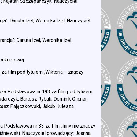
”: Kajetan Szczepańczyk. Nauczyciel
ja”: Danuta Iżel, Weronika Iżel. Nauczyciel
ncja”: Danuta Iżel, Weronika Iżel.
onkursowej.
za film pod tytułem „Wiktoria – znaczy
.
oła Podstawowa nr 193 za film pod tytułem
udarczyk, Bartosz Rybak, Dominik Glicner,
kasz Pajączkowski, Jakub Kulesza.
a Podstawowa nr 33 za film „Inny nie znaczy
Wiśniewski. Nauczyciel prowadzący: Joanna