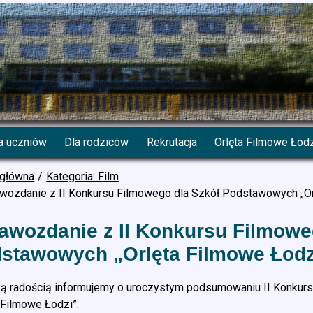
a uczniów
Dla rodziców
Rekrutacja
Orlęta Filmowe Łod
 główna
Kategoria: Film
wozdanie z II Konkursu Filmowego dla Szkół Podstawowych „Or
awozdanie z II Konkursu Filmowe
stawowych „Orlęta Filmowe Łodz
ką radością informujemy o uroczystym podsumowaniu II Konku
 Filmowe Łodzi”.