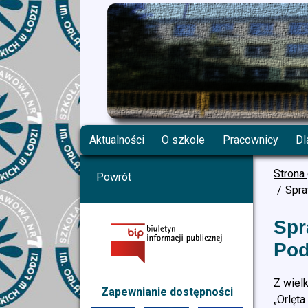
Aktualności
O szkole
Pracownicy
Dl
Strona
Powrót
Spra
Spr
Pod
Z wiel
Zapewnianie dostępności
„Orlęta