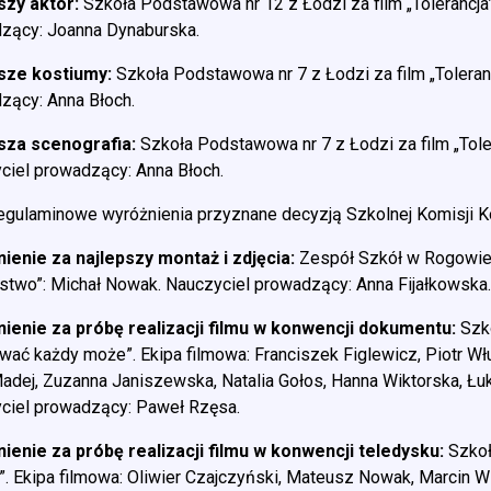
szy aktor:
Szkoła Podstawowa nr 12 z Łodzi za film „Tolerancja
zący: Joanna Dynaburska.
sze kostiumy:
Szkoła Podstawowa nr 7 z Łodzi za film „Toleranc
zący: Anna Błoch.
sza scenografia:
Szkoła Podstawowa nr 7 z Łodzi za film „Tolera
ciel prowadzący: Anna Błoch.
egulaminowe wyróżnienia przyznane decyzją Szkolnej Komisji K
ienie za najlepszy montaż i zdjęcia:
Zespół Szkół w Rogowie 
stwo”: Michał Nowak. Nauczyciel prowadzący: Anna Fijałkowska
ienie za próbę realizacji filmu w konwencji dokumentu:
Szk
ować każdy może”. Ekipa filmowa: Franciszek Figlewicz, Piotr Wł
adej, Zuzanna Janiszewska, Natalia Gołos, Hanna Wiktorska, Łu
ciel prowadzący: Paweł Rzęsa.
ienie za próbę realizacji filmu w konwencji teledysku:
Szkoł
”. Ekipa filmowa: Oliwier Czajczyński, Mateusz Nowak, Marcin 