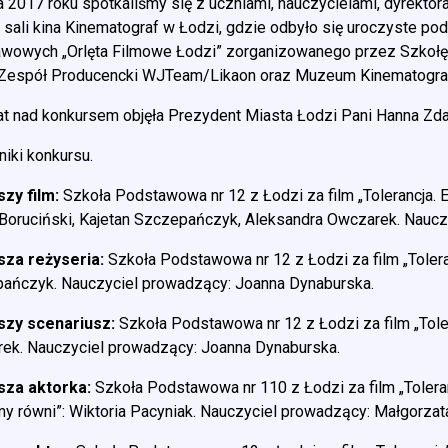
a 2017 roku spotkaliśmy się z uczniami, nauczycielami, dyrekto
 sali kina Kinematograf w Łodzi, gdzie odbyło się uroczyste p
wowych „Orlęta Filmowe Łodzi” zorganizowanego przez Szkołę
 Zespół Producencki WJTeam/Likaon oraz Muzeum Kinematografi
at nad konkursem objęła Prezydent Miasta Łodzi Pani Hanna Zd
niki konkursu.
szy film:
Szkoła Podstawowa nr 12 z Łodzi za film „Tolerancja. E
 Boruciński, Kajetan Szczepańczyk, Aleksandra Owczarek. Nauc
sza reżyseria:
Szkoła Podstawowa nr 12 z Łodzi za film „Toleran
ańczyk. Nauczyciel prowadzący: Joanna Dynaburska.
szy scenariusz:
Szkoła Podstawowa nr 12 z Łodzi za film „Toler
ek. Nauczyciel prowadzący: Joanna Dynaburska.
sza aktorka:
Szkoła Podstawowa nr 110 z Łodzi za film „Toleran
my równi”: Wiktoria Pacyniak. Nauczyciel prowadzący: Małgorzata