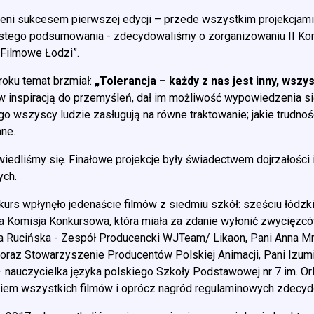
eni sukcesem pierwszej edycji – przede wszystkim projekcjami
stego podsumowania - zdecydowaliśmy o zorganizowaniu II K
 Filmowe Łodzi”.
roku temat brzmiał:
„Tolerancja – każdy z nas jest inny, wszy
w inspiracją do przemyśleń, dał im możliwość wypowiedzenia się
go wszyscy ludzie zasługują na równe traktowanie; jakie trudno
ne.
wiedliśmy się. Finałowe projekcje były świadectwem dojrzałości 
ych.
kurs wpłynęło jedenaście filmów z siedmiu szkół: sześciu łódzki
a Komisja Konkursowa, która miała za zdanie wyłonić zwycięzców
a Rucińska - Zespół Producencki WJTeam/ Likaon, Pani Anna 
 oraz Stowarzyszenie Producentów Polskiej Animacji, Pani Izum
– nauczycielka języka polskiego Szkoły Podstawowej nr 7 im. Or
iem wszystkich filmów i oprócz nagród regulaminowych zdecyd