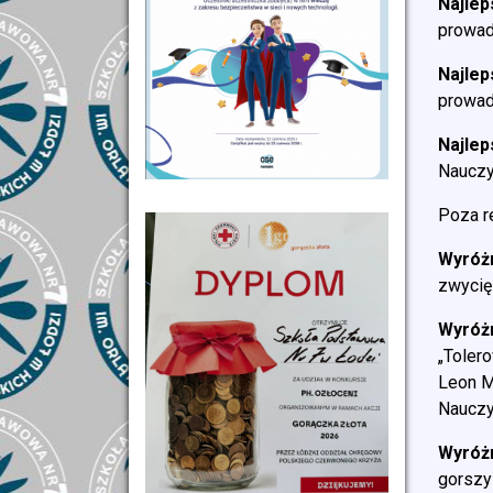
Najlep
prowad
Najlep
prowad
Najlep
Nauczy
Poza r
Wyróżn
zwycię
Wyróżn
„Toler
Leon M
Nauczy
Wyróżn
gorszy