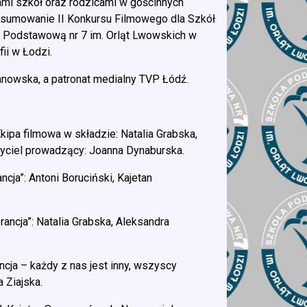
rami szkół oraz rodzicami w gościnnych
odsumowanie II Konkursu Filmowego dla Szkół
 Podstawową nr 7 im. Orląt Lwowskich w
i w Łodzi.
anowska, a patronat medialny TVP Łódź.
kipa filmowa w składzie: Natalia Grabska,
zyciel prowadzący: Joanna Dynaburska.
cja”: Antoni Boruciński, Kajetan
ancja”: Natalia Grabska, Aleksandra
cja – każdy z nas jest inny, wszyscy
 Ziajska.