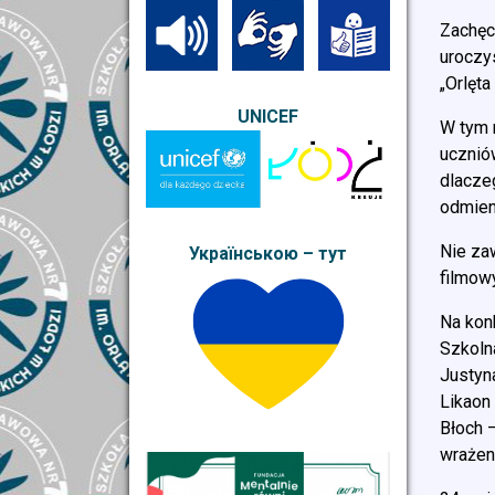
Zachęc
uroczy
„Orlęta
UNICEF
W tym 
ucznió
dlacze
odmien
Nie za
Українською – тут
filmow
Na kon
Szkoln
Justyn
Likaon
Błoch 
wrażen