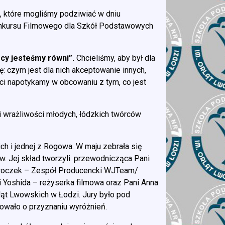
, które mogliśmy podziwiać w dniu
onkursu Filmowego dla Szkół Podstawowych
scy jesteśmy równi”.
Chcieliśmy, aby był dla
: czym jest dla nich akceptowanie innych,
ści napotykamy w obcowaniu z tym, co jest
i wrażliwości młodych, łódzkich twórców
ch i jednej z Rogowa. W maju zebrała się
. Jej skład tworzyli: przewodnicząca Pani
Mroczek – Zespół Producencki WJTeam/
i Yoshida – reżyserka filmowa oraz Pani Anna
ląt Lwowskich w Łodzi. Jury było pod
owało o przyznaniu wyróżnień.