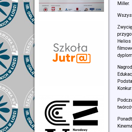
Miller.
Wszyst
Zwycię
przygo
Helios
filmow
dyplomy
Nagrod
Edukac
Podsta
Konkur
Podcza
twórcó
Ponadt
Kinema