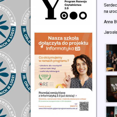
Serdec
na uro
Anna B
Jarosł