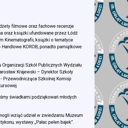
adżety filmowe oraz fachowe recenzje
na oraz książki ufundowane przez Łódź
m Kinematografii, książki o tematyce
wo Handlowe KOROB, ponadto pamiątkowe
u Organizacji Szkół Publicznych Wydziału
arosław Krajewski – Dyrektor Szkoły
 - Przewodnicząca Szkolnej Komisji
kursowej.
yliśmy świadkami podziękowań młodych
i mogli wziąć udział w zwiedzaniu Muzeum
tykonu, wystawy „Pałac pełen bajek”.