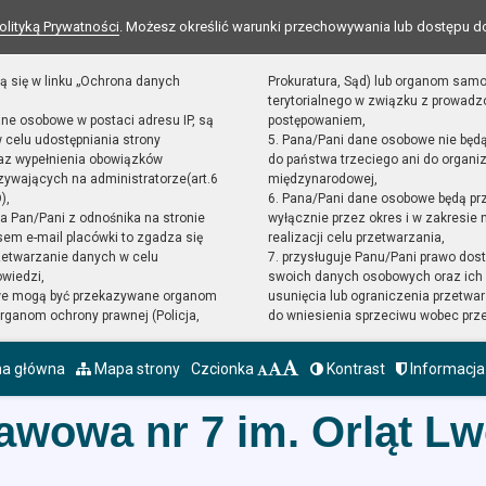
olityką Prywatności
. Możesz określić warunki przechowywania lub dostępu d
ą się w linku „Ochrona danych
Prokuratura, Sąd) lub organom sam
terytorialnego w związku z prowad
ane osobowe w postaci adresu IP, są
postępowaniem,
 celu udostępniania strony
5. Pana/Pani dane osobowe nie będ
raz wypełnienia obowiązków
do państwa trzeciego ani do organiz
ywających na administratorze(art.6
międzynarodowej,
),
6. Pana/Pani dane osobowe będą pr
sta Pan/Pani z odnośnika na stronie
wyłącznie przez okres i w zakresie
em e-mail placówki to zgadza się
realizacji celu przetwarzania,
zetwarzanie danych w celu
7. przysługuje Panu/Pani prawo dost
owiedzi,
swoich danych osobowych oraz ich 
we mogą być przekazywane organom
usunięcia lub ograniczenia przetwar
ganom ochrony prawnej (Policja,
do wniesienia sprzeciwu wobec prz
na główna
Mapa strony
Czcionka
Kontrast
Informacja
awowa nr 7 im. Orląt L