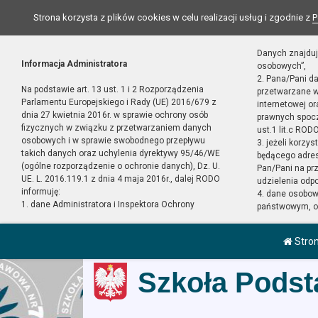
Strona korzysta z plików cookies w celu realizacji usług i zgodnie z
P
Danych znajduj
Informacja Administratora
osobowych”,
2. Pana/Pani d
Na podstawie art. 13 ust. 1 i 2 Rozporządzenia
przetwarzane w
Parlamentu Europejskiego i Rady (UE) 2016/679 z
internetowej o
dnia 27 kwietnia 2016r. w sprawie ochrony osób
prawnych spocz
fizycznych w związku z przetwarzaniem danych
ust.1 lit.c RODO
osobowych i w sprawie swobodnego przepływu
3. jeżeli korzy
takich danych oraz uchylenia dyrektywy 95/46/WE
będącego adres
(ogólne rozporządzenie o ochronie danych), Dz. U.
Pan/Pani na pr
UE. L. 2016.119.1 z dnia 4 maja 2016r., dalej RODO
udzielenia odp
informuję:
4. dane osobo
1. dane Administratora i Inspektora Ochrony
państwowym, or
Stro
Szkoła Podst