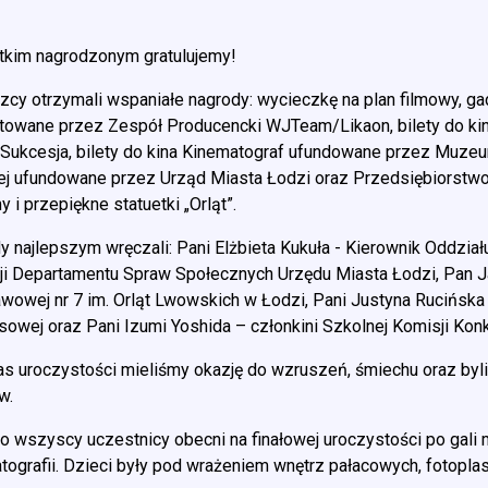
kim nagrodzonym gratulujemy!
zcy otrzymali wspaniałe nagrody: wycieczkę na plan filmowy, g
towane przez Zespół Producencki WJTeam/Likaon, bilety do ki
 Sukcesja, bilety do kina Kinematograf ufundowane przez Muzeu
ej ufundowane przez Urząd Miasta Łodzi oraz Przedsiębiorst
 i przepiękne statuetki „Orląt”.
y najlepszym wręczali: Pani Elżbieta Kukuła - Kierownik Oddział
ji Departamentu Spraw Społecznych Urzędu Miasta Łodzi, Pan J
wowej nr 7 im. Orląt Lwowskich w Łodzi, Pani Justyna Rucińska
sowej oraz Pani Izumi Yoshida – członkini Szkolnej Komisji Kon
s uroczystości mieliśmy okazję do wzruszeń, śmiechu oraz b
w.
o wszyscy uczestnicy obecni na finałowej uroczystości po gal
tografii. Dzieci były pod wrażeniem wnętrz pałacowych, fotoplas