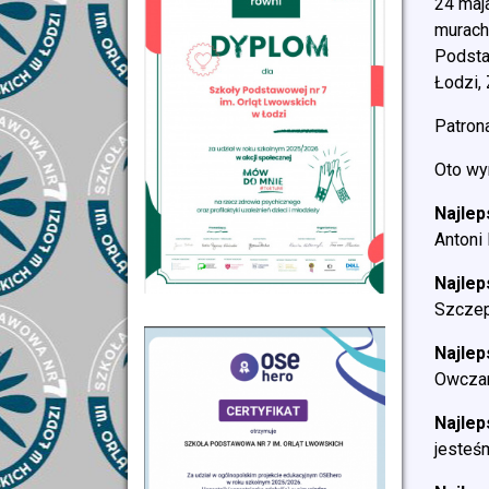
24 maj
murach
Podsta
Łodzi,
Patron
Oto wy
Najlep
Antoni
Najlep
Szczep
Najlep
Owczar
Najlep
jesteś