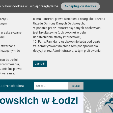
o plików cookies w Twojej przeglądarce.
Akceptuję ciasteczka
orządu
8. ma Pan/Pani prawo wniesienia skargi do Prezesa
zonym
Urzędu Ochrony Danych Osobowych,
9. podanie przez Pana/Panią danych osobowych
ą przekazywane
jest fakultatywne (dobrowolne) w celu
acji
udostępnienia strony internetowej,
10. Pana/Pani dane osobowe nie będą podlegały
zetwarzane
zautomatyzowanym procesom podejmowania
 niezbędnym do
decyzji przez Administratora, w tym profilowaniu.
ępu do treści
zamknij
sprostowania,
zania lub prawo
etwarzania,
 administratora
Fraza
wowskich w Łodzi