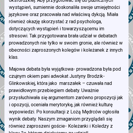
oksfordzkiej. Aby przygotować się do publicznych
wystąpień, sumiennie doskonaliła swoje umiejętności
językowe oraz pracowała nad właściwą dykcją. Miała
również okazję skorzystać z rad psychologa,
dotyczących wystąpień i towarzyszącemu im
stresowi. Tak przygotowana brała udział w debatach
prowadzonych nie tylko w swoim gronie, ale również w
obecności zaproszonych kolegów i koleżanek z innych
klas.
Majowa debata była wyjątkowa- prowadzona była pod
czujnym okiem pani adwokat Justyny Brodzik-
Glinkowskiej, która jako marszałek – czuwała nad
prawidłowym przebiegiem debaty. Uważnie
przysłuchiwała się argumentom zarówno propozycji jak
i opozycji, oceniała merytorykę, jak również kulturę
wypowiedzi. Po konsultacji z Lożą Mędrców ogłosiła
wynik debaty. Naszym zmaganiom przyglądali się
również zaproszeni goście- Koleżanki i Koledzy z