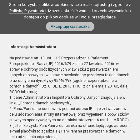
Strona korzysta z plików cookies w celu realizacji usług i zgodnie z
Polityką Prywatności
. Możesz określić warunki przechowywania lub
dostępu do plików cookies w Twojej przeglądarce.
Akceptuję ciasteczka
Informacja Administratora
Na podstawie art. 13 ust. 1 i 2 Rozporządzenia Parlamentu
Europejskiego i Rady (UE) 2016/679 z dnia 27 kwietnia 2016r. w
sprawie ochrony osób fizycznych w związku z przetwarzaniem
danych osobowych i w sprawie swobodnego przepływu takich danych
oraz uchylenia dyrektywy 95/46/WE (ogólne rozporządzenie o
ochronie danych), Dz. U. UE. L. 2016.119.1 z dnia 4 maja 2016r., dalej
RODO informuję:
1. dane Administratora i Inspektora Ochrony Danych znajdują się w
linku „Ochrona danych osobowych”,
2. Pana/Pani dane osobowe w postaci adresu IP, są przetwarzane w
celu udostępniania strony internetowej oraz wypełnienia obowiązków
prawnych spoczywających na administratorze(art.6 ust.1 lit.c RODO),
3. jeżeli korzysta Pan/Pani z odnośnika na stronie będącego adresem
e-mail placówki to zgadza się Pan/Pani na przetwarzanie danych w
celu udzielenia odpowiedzi,