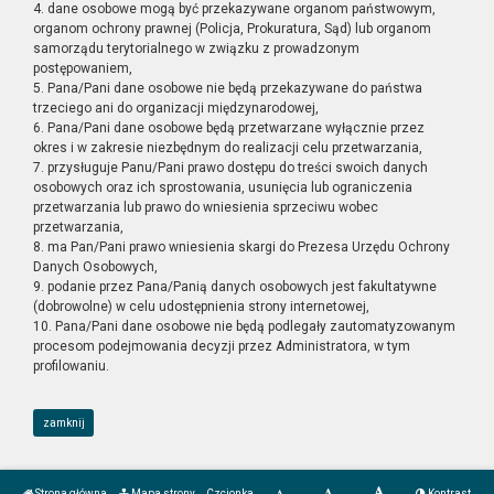
4. dane osobowe mogą być przekazywane organom państwowym,
organom ochrony prawnej (Policja, Prokuratura, Sąd) lub organom
samorządu terytorialnego w związku z prowadzonym
postępowaniem,
5. Pana/Pani dane osobowe nie będą przekazywane do państwa
trzeciego ani do organizacji międzynarodowej,
6. Pana/Pani dane osobowe będą przetwarzane wyłącznie przez
okres i w zakresie niezbędnym do realizacji celu przetwarzania,
7. przysługuje Panu/Pani prawo dostępu do treści swoich danych
osobowych oraz ich sprostowania, usunięcia lub ograniczenia
przetwarzania lub prawo do wniesienia sprzeciwu wobec
przetwarzania,
8. ma Pan/Pani prawo wniesienia skargi do Prezesa Urzędu Ochrony
Danych Osobowych,
9. podanie przez Pana/Panią danych osobowych jest fakultatywne
(dobrowolne) w celu udostępnienia strony internetowej,
10. Pana/Pani dane osobowe nie będą podlegały zautomatyzowanym
procesom podejmowania decyzji przez Administratora, w tym
profilowaniu.
zamknij
Strona główna
Mapa strony
Czcionka
Kontrast