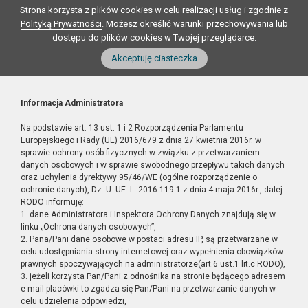
Strona korzysta z plików cookies w celu realizacji usług i zgodnie z
Polityką Prywatności
. Możesz określić warunki przechowywania lub
dostępu do plików cookies w Twojej przeglądarce.
Akceptuję ciasteczka
Informacja Administratora
Na podstawie art. 13 ust. 1 i 2 Rozporządzenia Parlamentu
Europejskiego i Rady (UE) 2016/679 z dnia 27 kwietnia 2016r. w
sprawie ochrony osób fizycznych w związku z przetwarzaniem
danych osobowych i w sprawie swobodnego przepływu takich danych
oraz uchylenia dyrektywy 95/46/WE (ogólne rozporządzenie o
ochronie danych), Dz. U. UE. L. 2016.119.1 z dnia 4 maja 2016r., dalej
RODO informuję:
1. dane Administratora i Inspektora Ochrony Danych znajdują się w
linku „Ochrona danych osobowych”,
2. Pana/Pani dane osobowe w postaci adresu IP, są przetwarzane w
celu udostępniania strony internetowej oraz wypełnienia obowiązków
prawnych spoczywających na administratorze(art.6 ust.1 lit.c RODO),
3. jeżeli korzysta Pan/Pani z odnośnika na stronie będącego adresem
e-mail placówki to zgadza się Pan/Pani na przetwarzanie danych w
celu udzielenia odpowiedzi,