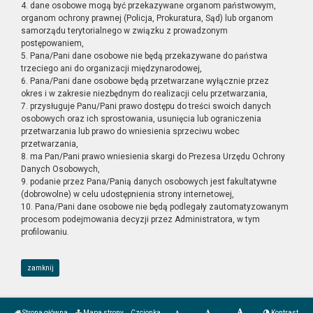
4. dane osobowe mogą być przekazywane organom państwowym,
organom ochrony prawnej (Policja, Prokuratura, Sąd) lub organom
samorządu terytorialnego w związku z prowadzonym
postępowaniem,
5. Pana/Pani dane osobowe nie będą przekazywane do państwa
trzeciego ani do organizacji międzynarodowej,
6. Pana/Pani dane osobowe będą przetwarzane wyłącznie przez
okres i w zakresie niezbędnym do realizacji celu przetwarzania,
7. przysługuje Panu/Pani prawo dostępu do treści swoich danych
osobowych oraz ich sprostowania, usunięcia lub ograniczenia
przetwarzania lub prawo do wniesienia sprzeciwu wobec
przetwarzania,
8. ma Pan/Pani prawo wniesienia skargi do Prezesa Urzędu Ochrony
Danych Osobowych,
9. podanie przez Pana/Panią danych osobowych jest fakultatywne
(dobrowolne) w celu udostępnienia strony internetowej,
10. Pana/Pani dane osobowe nie będą podlegały zautomatyzowanym
procesom podejmowania decyzji przez Administratora, w tym
profilowaniu.
zamknij
Strona główna
Mapa strony
Czcionka
Kontrast