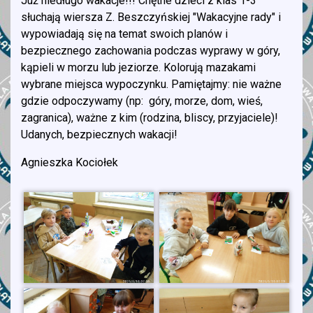
Już niedługo wakacje!!! Chętne dzieci z klas 1-3
słuchają wiersza Z. Beszczyńskiej "Wakacyjne rady" i
wypowiadają się na temat swoich planów i
bezpiecznego zachowania podczas wyprawy w góry,
kąpieli w morzu lub jeziorze. Kolorują mazakami
wybrane miejsca wypoczynku. Pamiętajmy: nie ważne
gdzie odpoczywamy (np: góry, morze, dom, wieś,
zagranica), ważne z kim (rodzina, bliscy, przyjaciele)!
Udanych, bezpiecznych wakacji!
Agnieszka Kociołek